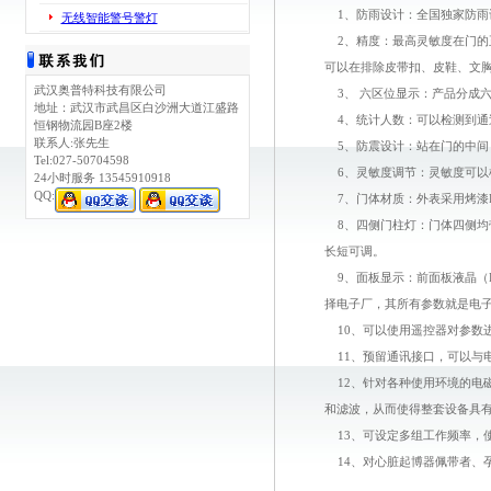
1、防雨设计：全国独家防雨
无线智能警号警灯
2、精度：最高灵敏度在门的正
可以在排除皮带扣、皮鞋、文胸
武汉奥普特科技有限公司
3、 六区位显示：产品分成
地址：武汉市武昌区白沙洲大道江盛路
4、统计人数：可以检测到通过人
恒钢物流园B座2楼
联系人:张先生
5、防震设计：站在门的中间
Tel:027-50704598
6、灵敏度调节：灵敏度可以
24小时服务 13545910918
QQ:
7、门体材质：外表采用烤漆
8、四侧门柱灯：门体四侧均带
长短可调。
9、面板显示：前面板液晶（
择电子厂，其所有参数就是电
10、可以使用遥控器对参数
11、预留通讯接口，可以与
12、针对各种使用环境的电磁
和滤波，从而使得整套设备具
13、可设定多组工作频率，
14、对心脏起博器佩带者、