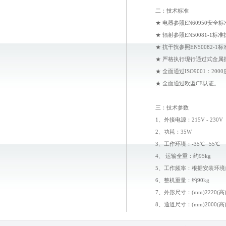
二：技术标准
★ 电器参照EN60950安全
★ 辐射参照EN50081-1标
★ 抗干扰参照EN50082-1
★ 严格执行现行通过式金属
★ 全面通过ISO9001：20
★ 全面通过欧盟CE认证。
三：技术参数
1、外接电源：215V - 230V
2、功耗：35W
3、工作环境：-35℃─55℃
4、 运输全重：约95kg
5、工作频率：根据安装环境
6、整机重量：约90kg
7、外形尺寸：(mm)2220(高) x 
8、通道尺寸：(mm)2000(高) x 